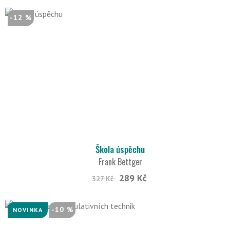
-12 %
Škola úspěchu
Frank Bettger
289 Kč
327 Kč
-10 %
NOVINKA