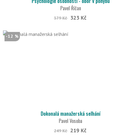
Psychologie osobnosti - obor v pohybu
Pavel Říčan
323 Kč
379 Kč
-12 %
Dokonalá manažerská selhání
Pavel Vosoba
219 Kč
249 Kč