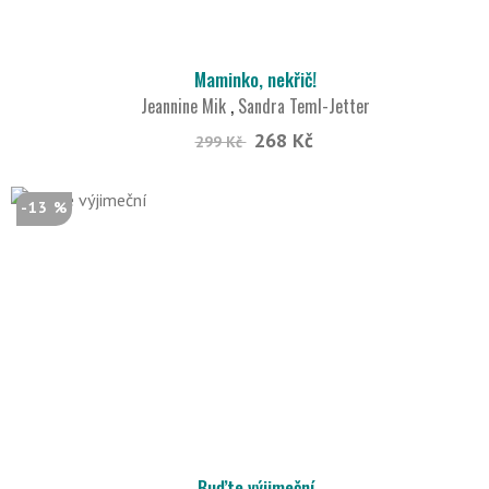
Maminko, nekřič!
Jeannine Mik
,
Sandra Teml-Jetter
268 Kč
299 Kč
-13 %
Buďte výjimeční