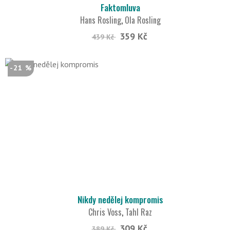
Faktomluva
Hans Rosling
,
Ola Rosling
359 Kč
439 Kč
-21 %
Nikdy nedělej kompromis
Chris Voss
,
Tahl Raz
309 Kč
389 Kč